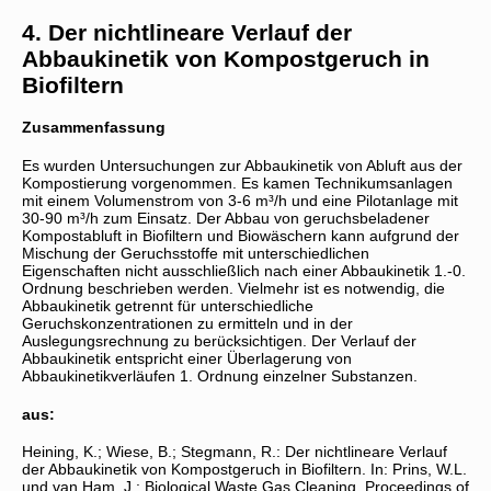
4. Der nichtlineare Verlauf der
Abbaukinetik von Kompostgeruch in
Biofiltern
Zusammenfassung
Es wurden Untersuchungen zur Abbaukinetik von Abluft aus der
Kompostierung vorgenommen. Es kamen Technikumsanlagen
mit einem Volumenstrom von 3-6 m³/h und eine Pilotanlage mit
30-90 m³/h zum Einsatz. Der Abbau von geruchsbeladener
Kompostabluft in Biofiltern und Biowäschern kann aufgrund der
Mischung der Geruchsstoffe mit unterschiedlichen
Eigenschaften nicht ausschließlich nach einer Abbaukinetik 1.-0.
Ordnung beschrieben werden. Vielmehr ist es notwendig, die
Abbaukinetik getrennt für unterschiedliche
Geruchskonzentrationen zu ermitteln und in der
Auslegungsrechnung zu berücksichtigen. Der Verlauf der
Abbaukinetik entspricht einer Überlagerung von
Abbaukinetikverläufen 1. Ordnung einzelner Substanzen.
aus:
Heining, K.; Wiese, B.; Stegmann, R.: Der nichtlineare Verlauf
der Abbaukinetik von Kompostgeruch in Biofiltern. In: Prins, W.L.
und van Ham, J.: Biological Waste Gas Cleaning. Proceedings of