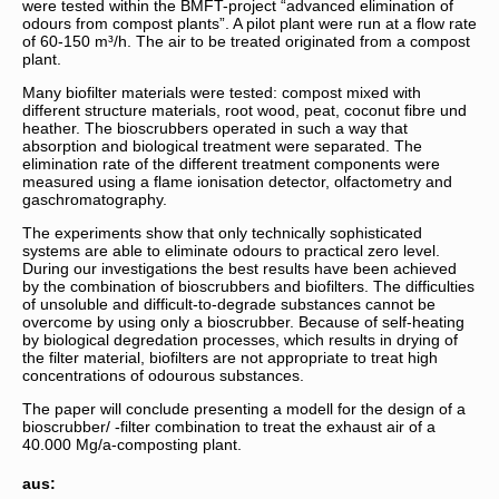
were tested within the BMFT-project “advanced elimination of
odours from compost plants”. A pilot plant were run at a flow rate
of 60-150 m³/h. The air to be treated originated from a compost
plant.
Many biofilter materials were tested: compost mixed with
different structure materials, root wood, peat, coconut fibre und
heather. The bioscrubbers operated in such a way that
absorption and biological treatment were separated. The
elimination rate of the different treatment components were
measured using a flame ionisation detector, olfactometry and
gaschromatography.
The experiments show that only technically sophisticated
systems are able to eliminate odours to practical zero level.
During our investigations the best results have been achieved
by the combination of bioscrubbers and biofilters. The difficulties
of unsoluble and difficult-to-degrade substances cannot be
overcome by using only a bioscrubber. Because of self-heating
by biological degredation processes, which results in drying of
the filter material, biofilters are not appropriate to treat high
concentrations of odourous substances.
The paper will conclude presenting a modell for the design of a
bioscrubber/ -filter combination to treat the exhaust air of a
40.000 Mg/a-composting plant.
aus: