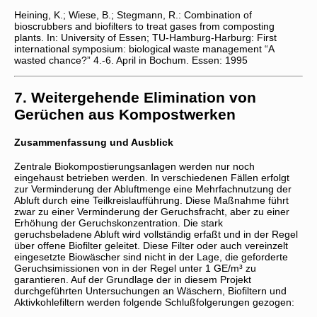
Heining, K.; Wiese, B.; Stegmann, R.: Combination of
bioscrubbers and biofilters to treat gases from composting
plants. In: University of Essen; TU-Hamburg-Harburg: First
international symposium: biological waste management “A
wasted chance?” 4.-6. April in Bochum. Essen: 1995
7. Weitergehende Elimination von
Gerüchen aus Kompostwerken
Zusammenfassung und Ausblick
Zentrale Biokompostierungsanlagen werden nur noch
eingehaust betrieben werden. In verschiedenen Fällen erfolgt
zur Verminderung der Abluftmenge eine Mehrfachnutzung der
Abluft durch eine Teilkreislaufführung. Diese Maßnahme führt
zwar zu einer Verminderung der Geruchsfracht, aber zu einer
Erhöhung der Geruchskonzentration. Die stark
geruchsbeladene Abluft wird vollständig erfaßt und in der Regel
über offene Biofilter geleitet. Diese Filter oder auch vereinzelt
eingesetzte Biowäscher sind nicht in der Lage, die geforderte
Geruchsimissionen von in der Regel unter 1 GE/m³ zu
garantieren. Auf der Grundlage der in diesem Projekt
durchgeführten Untersuchungen an Wäschern, Biofiltern und
Aktivkohlefiltern werden folgende Schlußfolgerungen gezogen: