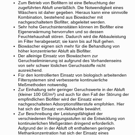
Zum Betrieb von Biofiltern ist eine Befeuchtung der
zugeführten Abluft unerläßlich. Die Notwendigkeit eines
Wäschers ist daher gegeben. Hieraus kann eine sinnvolle
Kombination, bestehend aus Biowäscher mit
nachgeschaltetem Biofilter, abgeleitet werden.
Sehr hohe Geruchsintensitäten können im Biofilter eine
Eigenerwärmung hervorrufen und so dessen
Feuchtehaushalt stören. Dadurch wird die Abbauleistung
im Filter herabgesetzt; sie kann bis auf Null gehen.
Biowäscher eignen sich mehr für die Behandlung von
höher konzentrierter Abluft als Biofilter.
Der alleinige Einsatz von Biowäschern zur
Geruchseliminierung ist aufgrund des Vorhandenseins
von sehr schwer löslichen Geruchsstoffe nicht
ausreichend.
Für den kontrollierten Einsatz von biologisch arbeitenden
Filtersystemen sind verbesserte kontinuierliche
Meßmethoden notwendig.
Zur Einhaltung sehr geringer Geruchswerte in der Abluft
(kleiner 100 GE/m³) und auch für den Fall der Störung der
empfindlichen Biofilter wird der Einsatz einer
nachgeschalteten Adsorptionsfilterstufe empfohlen. Hier
hat sich der Einsatz von Aktivkohle bewährt.
Zur Beschreibung der Leistungsfähigkeit der
verschiedenen Reinigungsstufen ist die Entwicklung von
kontinuierlichen Meßgeräten dringend erforderlich.
Aufgrund der in der Abluft oft enthaltenen geringen
Methankonzentration hat sich der Einsatz eines