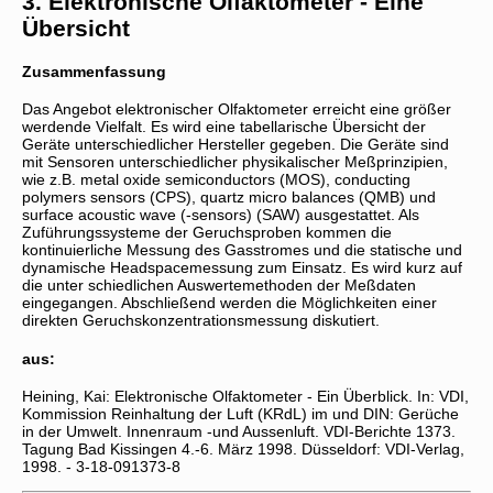
3. Elektronische Olfaktometer - Eine
Übersicht
Zusammenfassung
Das Angebot elektronischer Olfaktometer erreicht eine größer
werdende Vielfalt. Es wird eine tabellarische Übersicht der
Geräte unterschiedlicher Hersteller gegeben. Die Geräte sind
mit Sensoren unterschiedlicher physikalischer Meßprinzipien,
wie z.B. metal oxide semiconductors (MOS), conducting
polymers sensors (CPS), quartz micro balances (QMB) und
surface acoustic wave (-sensors) (SAW) ausgestattet. Als
Zuführungssysteme der Geruchsproben kommen die
kontinuierliche Messung des Gasstromes und die statische und
dynamische Headspacemessung zum Einsatz. Es wird kurz auf
die unter schiedlichen Auswertemethoden der Meßdaten
eingegangen. Abschließend werden die Möglichkeiten einer
direkten Geruchskonzentrationsmessung diskutiert.
aus:
Heining, Kai: Elektronische Olfaktometer - Ein Überblick. In: VDI,
Kommission Reinhaltung der Luft (KRdL) im und DIN: Gerüche
in der Umwelt. Innenraum -und Aussenluft. VDI-Berichte 1373.
Tagung Bad Kissingen 4.-6. März 1998. Düsseldorf: VDI-Verlag,
1998. - 3-18-091373-8